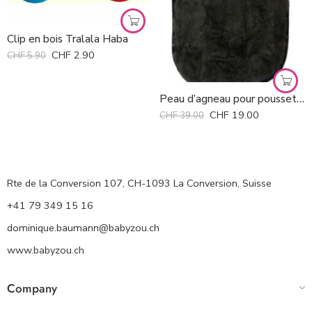
Clip en bois Tralala Haba
CHF
2.90
CHF
5.90
Peau d’agneau pour poussette, buggy ou chaise voiture *
CHF
19.00
CHF
39.00
Rte de la Conversion 107, CH-1093 La Conversion, Suisse
+41 79 349 15 16
dominique.baumann@babyzou.ch
www.babyzou.ch
Company