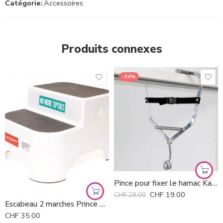
Catégorie:
Accessoires
Produits connexes
-34%
Pince pour fixer le hamac Kangoo à l’embrasure de la porte *
CHF
19.00
CHF
29.00
Escabeau 2 marches Prince Lionheart
CHF
35.00