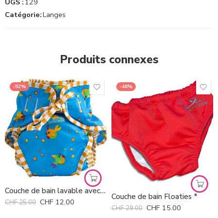
UGS :
129
Catégorie:
Langes
Produits connexes
-52%
-48%
Couche de bain lavable avec dessins Kushies *
Couche de bain Floaties *
CHF
12.00
CHF
25.00
CHF
15.00
CHF
29.00