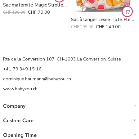
Sac maternité Magic Stroller Bag *
CHF
79.00
CHF
199.00
Sac à langer Lexie Tote Fleurville
CHF
149.00
CHF
299.00
Rte de la Conversion 107, CH-1093 La Conversion, Suisse
+41 79 349 15 16
dominique.baumann@babyzou.ch
www.babyzou.ch
Company
Custom Care
Opening Time