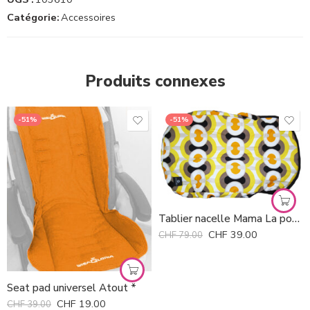
Catégorie:
Accessoires
Produits connexes
-51%
-51%
Tablier nacelle Mama La pour Bugaboo *
CHF
39.00
CHF
79.00
Seat pad universel Atout *
CHF
19.00
CHF
39.00