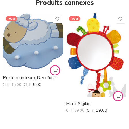
Produits connexes
-67%
-51%
Porte manteaux Decofun *
CHF
5.00
CHF
15.00
Miroir Sigikid
CHF
19.00
CHF
39.00