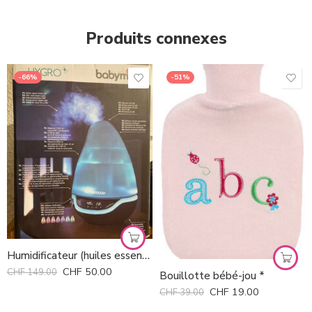
Produits connexes
-66%
-51%
Humidificateur (huiles essentielles) Babymoov *
CHF
50.00
CHF
149.00
Bouillotte bébé-jou *
CHF
19.00
CHF
39.00