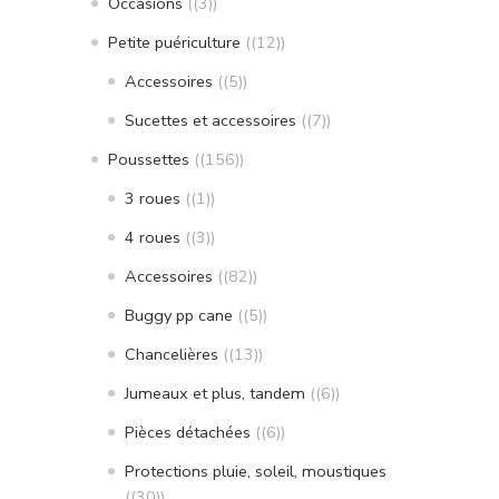
Occasions
(3)
Petite puériculture
(12)
Accessoires
(5)
Sucettes et accessoires
(7)
Poussettes
(156)
3 roues
(1)
4 roues
(3)
Accessoires
(82)
Buggy pp cane
(5)
Chancelières
(13)
Jumeaux et plus, tandem
(6)
Pièces détachées
(6)
Protections pluie, soleil, moustiques
(30)