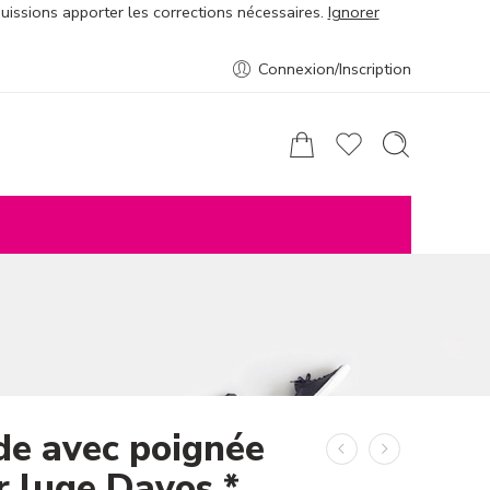
puissions apporter les corrections nécessaires.
Ignorer
Connexion/Inscription
de avec poignée
r luge Davos *