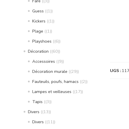
Fare
(3)
Guess
(1)
Kickers
(1)
Plage
(1)
Playshoes
(6)
Décoration
(60)
Accessoires
(9)
UGS :
11
Décoration murale
(29)
Fauteuils, poufs, hamacs
(2)
Lampes et veilleuses
(17)
Tapis
(3)
Divers
(13)
Divers
(11)