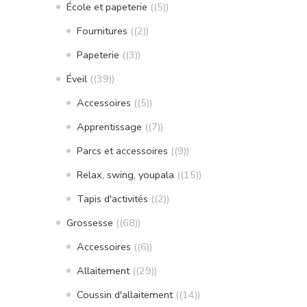
École et papeterie
(5)
Fournitures
(2)
Papeterie
(3)
Éveil
(39)
Accessoires
(5)
Apprentissage
(7)
Parcs et accessoires
(9)
Relax, swing, youpala
(15)
Tapis d'activités
(2)
Grossesse
(68)
Accessoires
(6)
Allaitement
(29)
Coussin d'allaitement
(14)