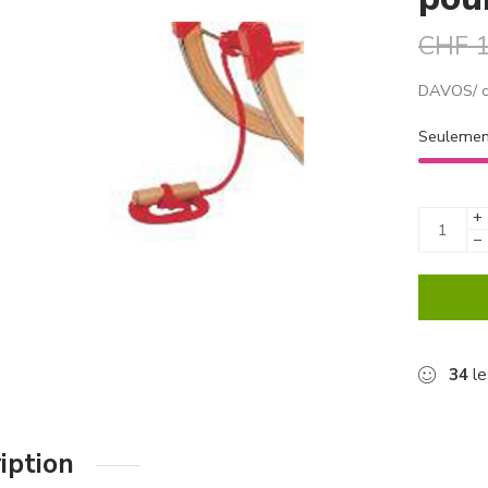
CHF
1
DAVOS/ c
Seuleme
+
−
34
le
iption