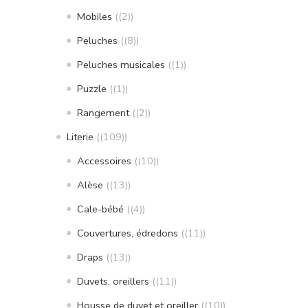
Mobiles
(2)
Peluches
(8)
Peluches musicales
(1)
Puzzle
(1)
Rangement
(2)
Literie
(109)
Accessoires
(10)
Alèse
(13)
Cale-bébé
(4)
Couvertures, édredons
(11)
Draps
(13)
Duvets, oreillers
(11)
Housse de duvet et oreiller
(10)