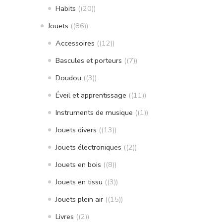
Habits
(20)
Jouets
(86)
Accessoires
(12)
Bascules et porteurs
(7)
Doudou
(3)
Éveil et apprentissage
(11)
Instruments de musique
(1)
Jouets divers
(13)
Jouets électroniques
(2)
Jouets en bois
(8)
Jouets en tissu
(3)
Jouets plein air
(15)
Livres
(2)