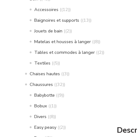
Accessoires
(12)
Baignoires et supports
(13)
Jouets de bain
(2)
Matelas et housses à langer
(8)
Tables et commodes à langer
(2)
Textiles
(5)
Chaises hautes
(3)
Chaussures
(32)
Babybotte
(9)
Bobux
(1)
Divers
(8)
Easy peasy
(2)
Descr