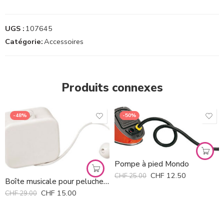
UGS :
107645
Catégorie:
Accessoires
Produits connexes
-48%
-50%
Pompe à pied Mondo
CHF
12.50
CHF
25.00
Boîte musicale pour peluches MMM *
CHF
15.00
CHF
29.00