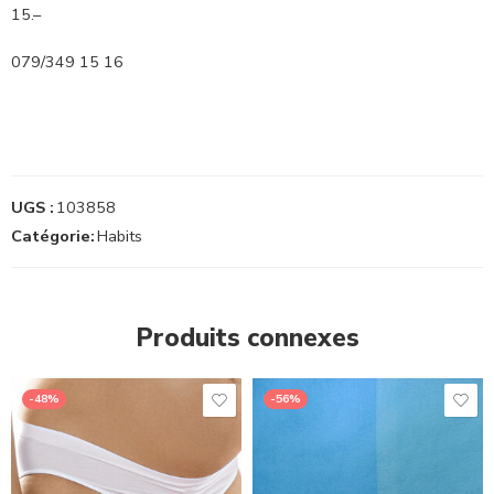
15.–
079/349 15 16
UGS :
103858
Catégorie:
Habits
Produits connexes
-48%
-56%