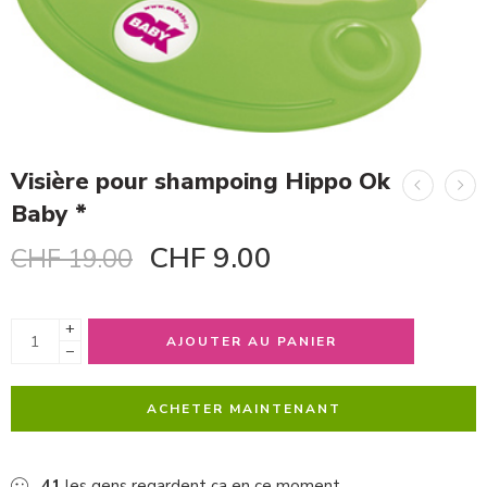
Visière pour shampoing Hippo Ok
Baby *
CHF
9.00
CHF
19.00
+
AJOUTER AU PANIER
−
ACHETER MAINTENANT
41
les gens regardent ça en ce moment