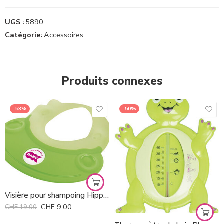
UGS :
5890
Catégorie:
Accessoires
Produits connexes
-53%
-50%
Visière pour shampoing Hippo Ok Baby *
CHF
9.00
CHF
19.00