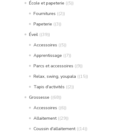
École et papeterie
(5)
Fournitures
(2)
Papeterie
(3)
Éveil
(39)
Accessoires
(5)
Apprentissage
(7)
Parcs et accessoires
(9)
Relax, swing, youpala
(15)
Tapis d'activités
(2)
Grossesse
(68)
Accessoires
(6)
Allaitement
(29)
Coussin d'allaitement
(14)