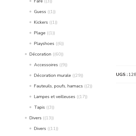
Fare
(3)
Guess
(1)
Kickers
(1)
Plage
(1)
Playshoes
(6)
Décoration
(60)
Accessoires
(9)
UGS :
12
Décoration murale
(29)
Fauteuils, poufs, hamacs
(2)
Lampes et veilleuses
(17)
Tapis
(3)
Divers
(13)
Divers
(11)