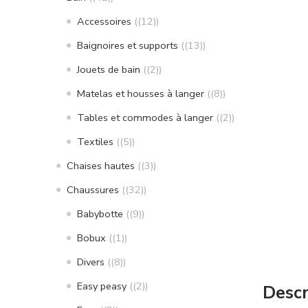
Accessoires
(12)
Baignoires et supports
(13)
Jouets de bain
(2)
Matelas et housses à langer
(8)
Tables et commodes à langer
(2)
Textiles
(5)
Chaises hautes
(3)
Chaussures
(32)
Babybotte
(9)
Bobux
(1)
Divers
(8)
Easy peasy
(2)
Descr