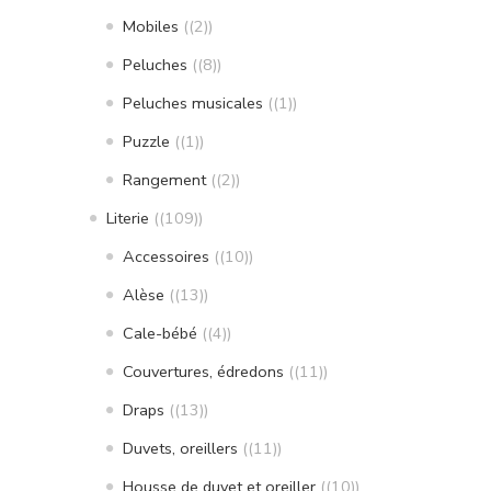
Mobiles
(2)
Peluches
(8)
Peluches musicales
(1)
Puzzle
(1)
Rangement
(2)
Literie
(109)
Accessoires
(10)
Alèse
(13)
Cale-bébé
(4)
Couvertures, édredons
(11)
Draps
(13)
Duvets, oreillers
(11)
Housse de duvet et oreiller
(10)