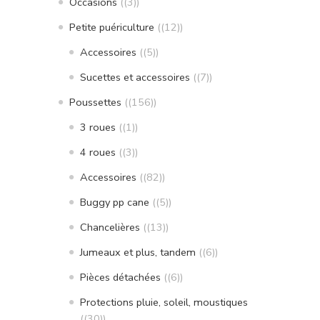
Occasions
(3)
Petite puériculture
(12)
Accessoires
(5)
Sucettes et accessoires
(7)
Poussettes
(156)
3 roues
(1)
4 roues
(3)
Accessoires
(82)
Buggy pp cane
(5)
Chancelières
(13)
Jumeaux et plus, tandem
(6)
Pièces détachées
(6)
Protections pluie, soleil, moustiques
(30)