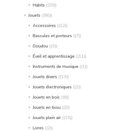
Habits
(20)
Jouets
(86)
Accessoires
(12)
Bascules et porteurs
(7)
Doudou
(3)
Éveil et apprentissage
(11)
Instruments de musique
(1)
Jouets divers
(13)
Jouets électroniques
(2)
Jouets en bois
(8)
Jouets en tissu
(3)
Jouets plein air
(15)
Livres
(2)