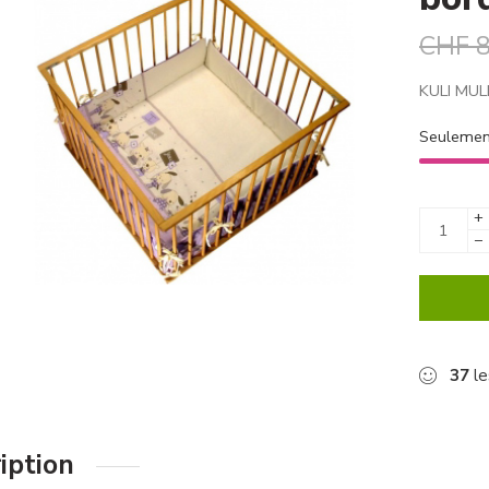
CHF
8
KULI MULI
Seuleme
+
−
37
le
iption