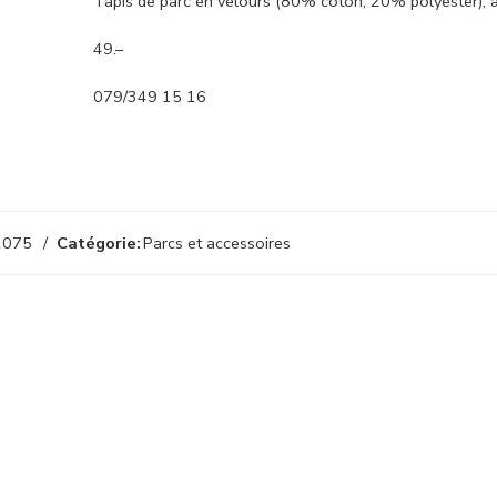
Tapis de parc en velours (80% coton, 20% polyester), 
49.–
079/349 15 16
1075
Catégorie:
Parcs et accessoires