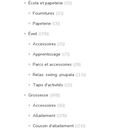
École et papeterie
(5)
Fournitures
(2)
Papeterie
(3)
Éveil
(39)
Accessoires
(5)
Apprentissage
(7)
Parcs et accessoires
(9)
Relax, swing, youpala
(15)
Tapis d'activités
(2)
Grossesse
(68)
Accessoires
(6)
Allaitement
(29)
Coussin d'allaitement
(14)