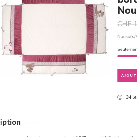
Nouk
CHF
1
Noukie’s/
Seuleme
AJOUT
34
le
iption