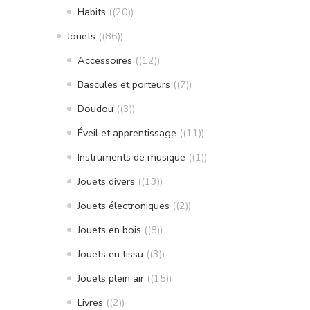
Habits
(20)
Jouets
(86)
Accessoires
(12)
Bascules et porteurs
(7)
Doudou
(3)
Éveil et apprentissage
(11)
Instruments de musique
(1)
Jouets divers
(13)
Jouets électroniques
(2)
Jouets en bois
(8)
Jouets en tissu
(3)
Jouets plein air
(15)
Livres
(2)