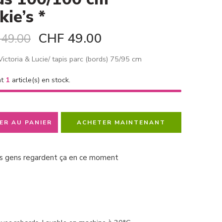
ie’s *
CHF
49.00
49.00
Victoria & Lucie/ tapis parc (bords) 75/95 cm
nt
1
article(s) en stock.
ER AU PANIER
ACHETER MAINTENANT
s gens regardent ça en ce moment