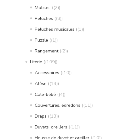
Mobiles
(2)
Peluches
(8)
Peluches musicales
(1)
Puzzle
(1)
Rangement
(2)
Literie
(109)
Accessoires
(10)
Alèse
(13)
Cale-bébé
(4)
Couvertures, édredons
(11)
Draps
(13)
Duvets, oreillers
(11)
Housse de duvet et oreiller
(10)