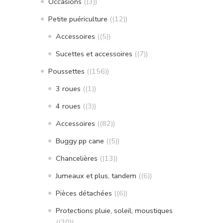
Occasions
(3)
Petite puériculture
(12)
Accessoires
(5)
Sucettes et accessoires
(7)
Poussettes
(156)
3 roues
(1)
4 roues
(3)
Accessoires
(82)
Buggy pp cane
(5)
Chancelières
(13)
Jumeaux et plus, tandem
(6)
Pièces détachées
(6)
Protections pluie, soleil, moustiques
(30)