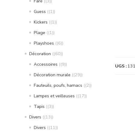
Fare
(3)
Guess
(1)
Kickers
(1)
Plage
(1)
Playshoes
(6)
Décoration
(60)
Accessoires
(9)
UGS :
13
Décoration murale
(29)
Fauteuils, poufs, hamacs
(2)
Lampes et veilleuses
(17)
Tapis
(3)
Divers
(13)
Divers
(11)