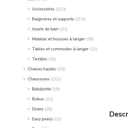
Accessoires
(12)
Baignoires et supports
(13)
Jouets de bain
(2)
Matelas et housses à langer
(8)
Tables et commodes à langer
(2)
Textiles
(5)
Chaises hautes
(3)
Chaussures
(32)
Babybotte
(9)
Bobux
(1)
Divers
(8)
Descr
Easy peasy
(2)