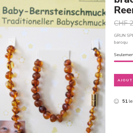
Ree
CHF
2
GRUN SPEC
baroqu
Seuleme
AJOUT
51
le