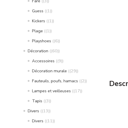
Fare
(3)
Guess
(1)
Kickers
(1)
Plage
(1)
Playshoes
(6)
Décoration
(60)
Accessoires
(9)
Décoration murale
(29)
Fauteuils, poufs, hamacs
(2)
Descr
Lampes et veilleuses
(17)
Tapis
(3)
Divers
(13)
Divers
(11)