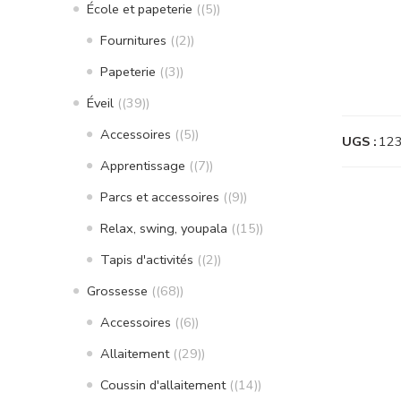
École et papeterie
(5)
Fournitures
(2)
Papeterie
(3)
Éveil
(39)
Accessoires
(5)
UGS :
12
Apprentissage
(7)
Parcs et accessoires
(9)
Relax, swing, youpala
(15)
Tapis d'activités
(2)
Grossesse
(68)
Accessoires
(6)
Allaitement
(29)
Coussin d'allaitement
(14)