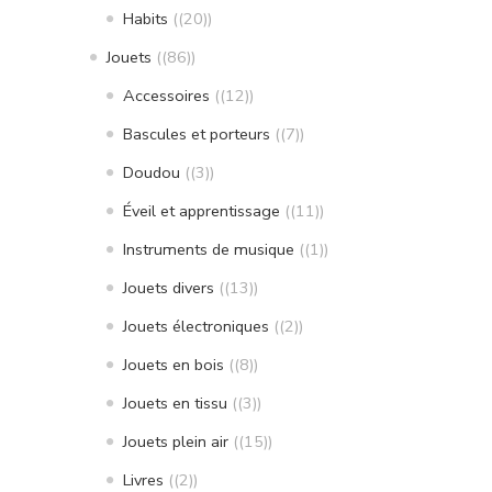
Habits
(20)
Jouets
(86)
Accessoires
(12)
Bascules et porteurs
(7)
Doudou
(3)
Éveil et apprentissage
(11)
Instruments de musique
(1)
Jouets divers
(13)
Jouets électroniques
(2)
Jouets en bois
(8)
Jouets en tissu
(3)
Jouets plein air
(15)
Livres
(2)