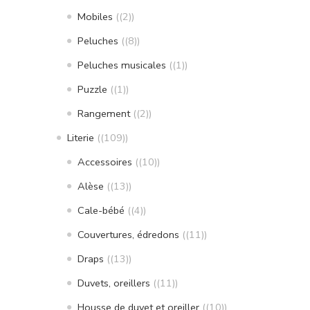
Mobiles
(2)
Peluches
(8)
Peluches musicales
(1)
Puzzle
(1)
Rangement
(2)
Literie
(109)
Accessoires
(10)
Alèse
(13)
Cale-bébé
(4)
Couvertures, édredons
(11)
Draps
(13)
Duvets, oreillers
(11)
Housse de duvet et oreiller
(10)