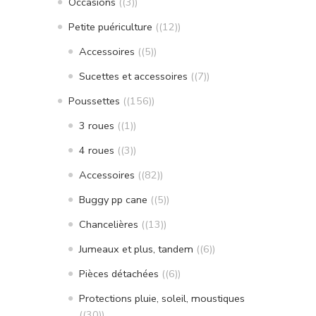
Occasions
(3)
Petite puériculture
(12)
Accessoires
(5)
Sucettes et accessoires
(7)
Poussettes
(156)
3 roues
(1)
4 roues
(3)
Accessoires
(82)
Buggy pp cane
(5)
Chancelières
(13)
Jumeaux et plus, tandem
(6)
Pièces détachées
(6)
Protections pluie, soleil, moustiques
(30)