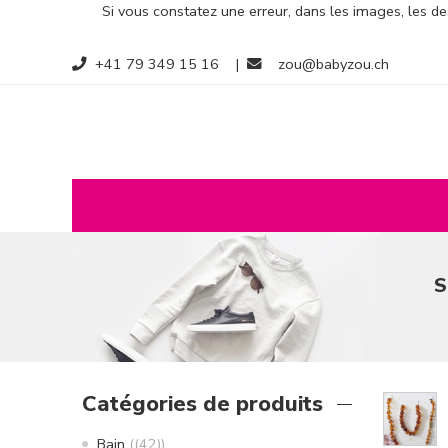
Si vous constatez une erreur, dans les images, les des
+41 79 349 15 16
|
zou@babyzou.ch
S
Catégories de produits
Bain
(42)