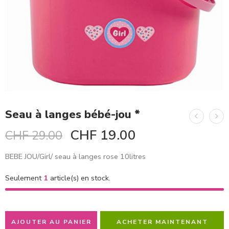
Seau à langes bébé-jou *
CHF
19.00
CHF
29.00
BEBE JOU/Girl/ seau à langes rose 10litres
Seulement
1
article(s) en stock.
AJOUTER AU PANIER
ACHETER MAINTENANT