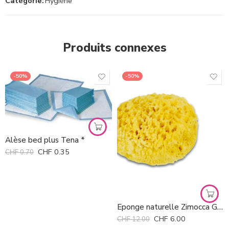
Catégorie:
Hygiène
Produits connexes
-50%
-50%
Alèse bed plus Tena *
CHF
0.35
CHF
0.70
Eponge naturelle Zimocca Grünspecht
CHF
6.00
CHF
12.00