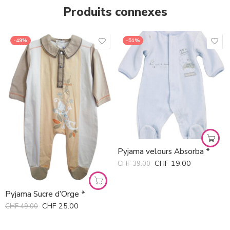
Produits connexes
-49%
-51%
Pyjama velours Absorba *
CHF
19.00
CHF
39.00
Pyjama Sucre d’Orge *
CHF
25.00
CHF
49.00