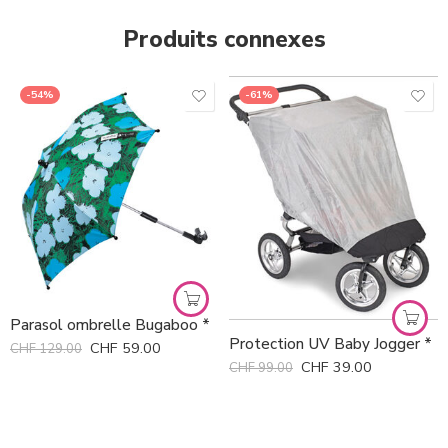
Produits connexes
-54%
-61%
Parasol ombrelle Bugaboo *
Protection UV Baby Jogger *
CHF
59.00
CHF
129.00
CHF
39.00
CHF
99.00