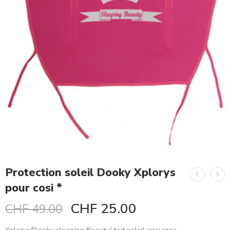
Protection soleil Dooky Xplorys
pour cosi *
CHF
25.00
CHF
49.00
Xplorys/Dooky sleeping Beauty/ toit soleil cosi rose