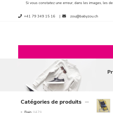
Si vous constatez une erreur, dans les images, les des
+41 79 349 15 16
|
zou@babyzou.ch
Pr
Catégories de produits
Bain
(42)