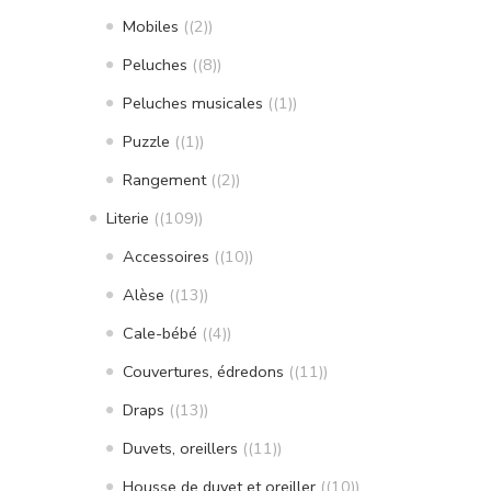
Mobiles
(2)
Peluches
(8)
Peluches musicales
(1)
Puzzle
(1)
Rangement
(2)
Literie
(109)
Accessoires
(10)
Alèse
(13)
Cale-bébé
(4)
Couvertures, édredons
(11)
Draps
(13)
Duvets, oreillers
(11)
Housse de duvet et oreiller
(10)