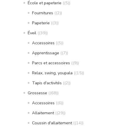
École et papeterie
(5)
Fournitures
(2)
Papeterie
(3)
Éveil
(39)
Accessoires
(5)
Apprentissage
(7)
Parcs et accessoires
(9)
Relax, swing, youpala
(15)
Tapis d'activités
(2)
Grossesse
(68)
Accessoires
(6)
Allaitement
(29)
Coussin d'allaitement
(14)