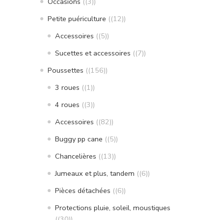
Occasions
(3)
Petite puériculture
(12)
Accessoires
(5)
Sucettes et accessoires
(7)
Poussettes
(156)
3 roues
(1)
4 roues
(3)
Accessoires
(82)
Buggy pp cane
(5)
Chancelières
(13)
Jumeaux et plus, tandem
(6)
Pièces détachées
(6)
Protections pluie, soleil, moustiques
(30)