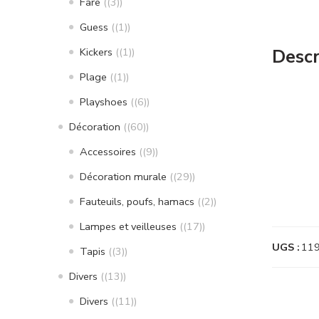
Fare
(3)
Guess
(1)
Kickers
(1)
Descr
Plage
(1)
Playshoes
(6)
Décoration
(60)
Accessoires
(9)
Décoration murale
(29)
Fauteuils, poufs, hamacs
(2)
Lampes et veilleuses
(17)
UGS :
11
Tapis
(3)
Divers
(13)
Divers
(11)