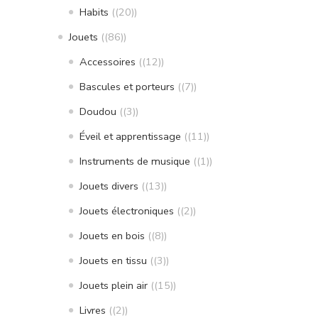
Habits
(20)
Jouets
(86)
Accessoires
(12)
Bascules et porteurs
(7)
Doudou
(3)
Éveil et apprentissage
(11)
Instruments de musique
(1)
Jouets divers
(13)
Jouets électroniques
(2)
Jouets en bois
(8)
Jouets en tissu
(3)
Jouets plein air
(15)
Livres
(2)