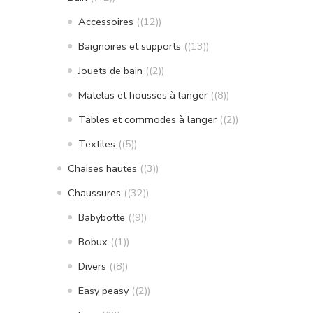
Accessoires
(12)
Baignoires et supports
(13)
Jouets de bain
(2)
Matelas et housses à langer
(8)
Tables et commodes à langer
(2)
Textiles
(5)
Chaises hautes
(3)
Chaussures
(32)
Babybotte
(9)
Bobux
(1)
Divers
(8)
Easy peasy
(2)