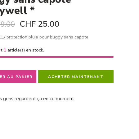
ywell *
CHF
25.00
9.00
/ protection pluie pour buggy sans capote
nt
1
article(s) en stock.
ER AU PANIER
ACHETER MAINTENANT
s gens regardent ça en ce moment