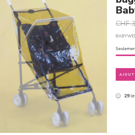
Bab
CHF
3
BABYWELL
Seuleme
AJOUT
29
le