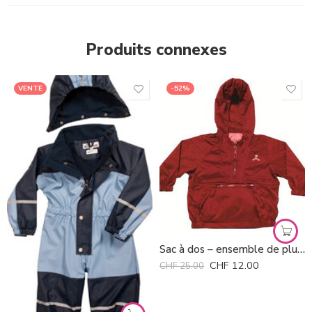
Produits connexes
VENTE
-52%
Sac à dos – ensemble de pluie Goldbug
Marine/ciel
CHF
12.00
CHF
25.00
Rose