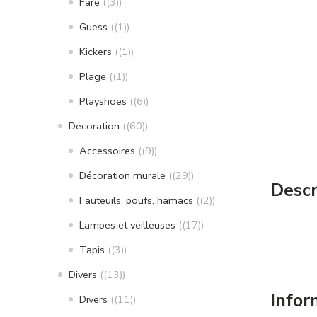
Fare
(3)
Guess
(1)
Kickers
(1)
Plage
(1)
Playshoes
(6)
Décoration
(60)
Accessoires
(9)
Décoration murale
(29)
Descr
Fauteuils, poufs, hamacs
(2)
Lampes et veilleuses
(17)
Tapis
(3)
Divers
(13)
Infor
Divers
(11)