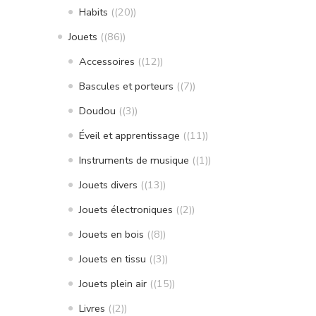
Habits
(20)
Jouets
(86)
Accessoires
(12)
Bascules et porteurs
(7)
Doudou
(3)
Éveil et apprentissage
(11)
Instruments de musique
(1)
Jouets divers
(13)
Jouets électroniques
(2)
Jouets en bois
(8)
Jouets en tissu
(3)
Jouets plein air
(15)
Livres
(2)