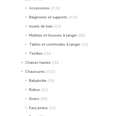
Accessoires
(12)
Baignoires et supports
(13)
Jouets de bain
(2)
Matelas et housses à langer
(8)
Tables et commodes à langer
(2)
Textiles
(5)
Chaises hautes
(3)
Chaussures
(32)
Babybotte
(9)
Bobux
(1)
Divers
(8)
Easy peasy
(2)