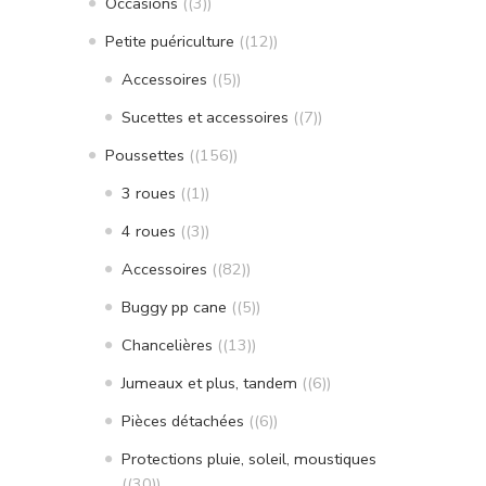
Occasions
(3)
Petite puériculture
(12)
Accessoires
(5)
Sucettes et accessoires
(7)
Poussettes
(156)
3 roues
(1)
4 roues
(3)
Accessoires
(82)
Buggy pp cane
(5)
Chancelières
(13)
Jumeaux et plus, tandem
(6)
Pièces détachées
(6)
Protections pluie, soleil, moustiques
(30)