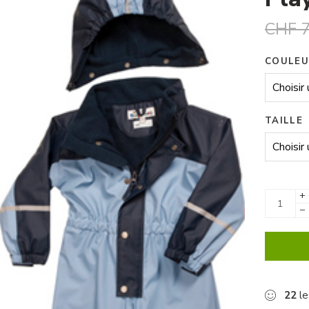
CHF
7
COULEU
TAILLE
+
−
22
le