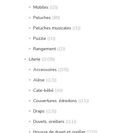
Mobiles
(2)
Peluches
(8)
Peluches musicales
(1)
Puzzle
(1)
Rangement
(2)
Literie
(109)
Accessoires
(10)
Alèse
(13)
Cale-bébé
(4)
Couvertures, édredons
(11)
Draps
(13)
Duvets, oreillers
(11)
Housse de duvet et oreiller
(10)