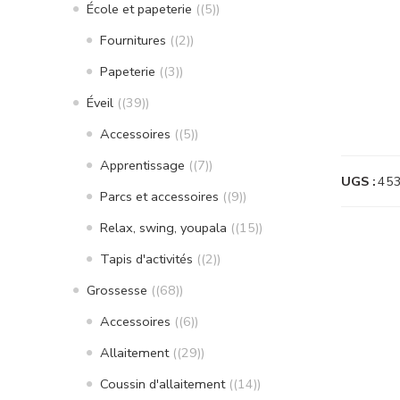
École et papeterie
(5)
Fournitures
(2)
Papeterie
(3)
Éveil
(39)
Accessoires
(5)
Apprentissage
(7)
UGS :
45
Parcs et accessoires
(9)
Relax, swing, youpala
(15)
Tapis d'activités
(2)
Grossesse
(68)
Accessoires
(6)
Allaitement
(29)
Coussin d'allaitement
(14)