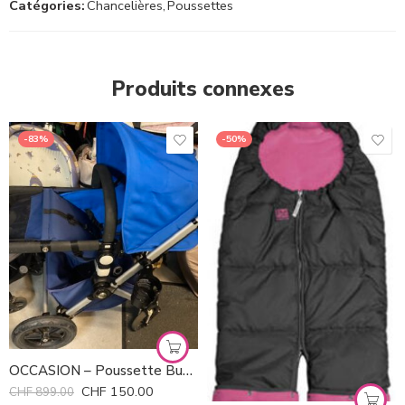
Catégories:
Chancelières
,
Poussettes
Produits connexes
-83%
-50%
OCCASION – Poussette Bugaboo Cameleon
CHF
150.00
CHF
899.00