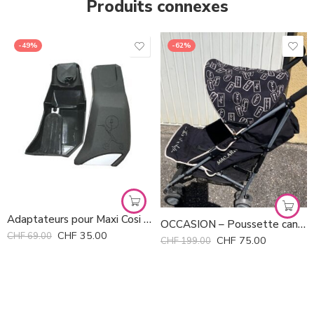
Produits connexes
-49%
-62%
Adaptateurs pour Maxi Cosi Xplory *
OCCASION – Poussette cane Maclaren Quest
CHF
35.00
CHF
69.00
CHF
75.00
CHF
199.00