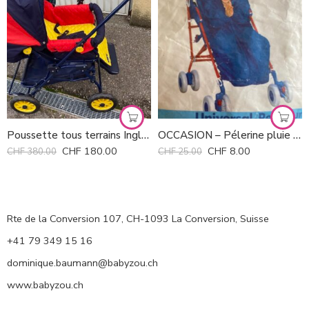
Poussette tous terrains Inglesina *
OCCASION – Pélerine pluie pour poussette bébé
CHF
180.00
CHF
8.00
CHF
380.00
CHF
25.00
Rte de la Conversion 107, CH-1093 La Conversion, Suisse
+41 79 349 15 16
dominique.baumann@babyzou.ch
www.babyzou.ch