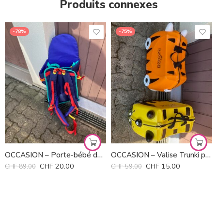
Produits connexes
-78%
-75%
OCCASION – Porte-bébé dorsal – cacolet
OCCASION – Valise Trunki pour enfant
CHF
20.00
CHF
15.00
CHF
89.00
CHF
59.00