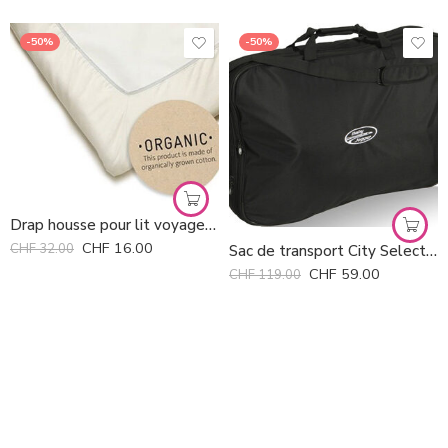
-50%
-50%
Drap housse pour lit voyage Babybjörn
CHF
16.00
CHF
32.00
Sac de transport City Select Baby Jogger *
CHF
59.00
CHF
119.00