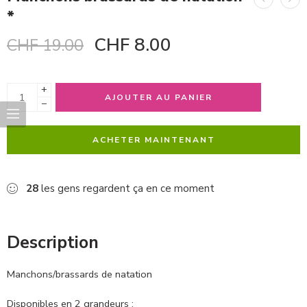
*
CHF
8.00
CHF
19.00
+
AJOUTER AU PANIER
−
ACHETER MAINTENANT
28
les gens regardent ça en ce moment
Description
Manchons/brassards de natation
Disponibles en 2 grandeurs :