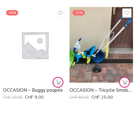
-53%
-72%
OCCASION – Buggy poupée
OCCASION – Tricycle Smoby avec poussoir
CHF
9.00
CHF
25.00
CHF
19.00
CHF
89.00