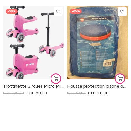
-36%
-80%
Trottinette 3 roues Micro Mini2Go *
Housse protection piscine ou bac à sable *
CHF
89.00
CHF
10.00
CHF
139.00
CHF
49.00