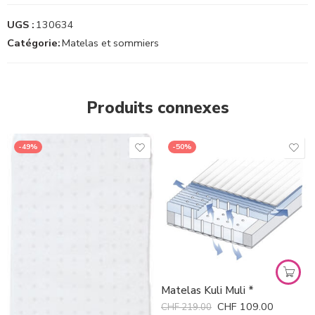
UGS :
130634
Catégorie:
Matelas et sommiers
Produits connexes
-49%
-50%
Matelas Kuli Muli *
CHF
109.00
CHF
219.00