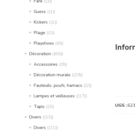
Fare
(3)
Guess
(1)
Kickers
(1)
Plage
(1)
Playshoes
(6)
Infor
Décoration
(60)
Accessoires
(9)
Décoration murale
(29)
Fauteuils, poufs, hamacs
(2)
Lampes et veilleuses
(17)
UGS :
62
Tapis
(3)
Divers
(13)
Divers
(11)