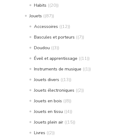
Habits
(20)
Jouets
(87)
Accessoires
(12)
Bascules et porteurs
(7)
Doudou
(3)
Éveil et apprentissage
(11)
Instruments de musique
(1)
Jouets divers
(13)
Jouets électroniques
(2)
Jouets en bois
(8)
Jouets en tissu
(4)
Jouets plein air
(15)
Livres
(2)