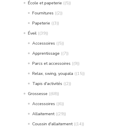
École et papeterie
(5)
Fournitures
(2)
Papeterie
(3)
Éveil
(39)
Accessoires
(5)
Apprentissage
(7)
Parcs et accessoires
(9)
Relax, swing, youpala
(15)
Tapis d'activités
(2)
Grossesse
(68)
Accessoires
(6)
Allaitement
(29)
Coussin d'allaitement
(14)