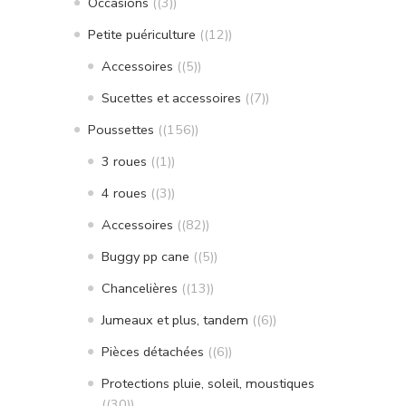
Occasions
(3)
Petite puériculture
(12)
Accessoires
(5)
Sucettes et accessoires
(7)
Poussettes
(156)
3 roues
(1)
4 roues
(3)
Accessoires
(82)
Buggy pp cane
(5)
Chancelières
(13)
Jumeaux et plus, tandem
(6)
Pièces détachées
(6)
Protections pluie, soleil, moustiques
(30)