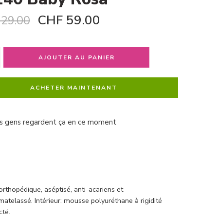
CHF
59.00
29.00
AJOUTER AU PANIER
ACHETER MAINTENANT
s gens regardent ça en ce moment
thopédique, aséptisé, anti-acariens et
 matelassé. Intérieur: mousse polyuréthane à rigidité
cté.