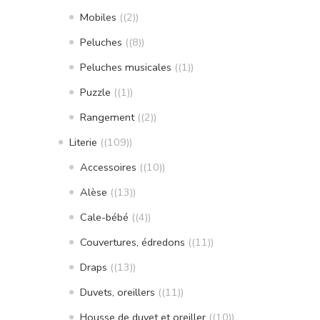
Mobiles
(2)
Peluches
(8)
Peluches musicales
(1)
Puzzle
(1)
Rangement
(2)
Literie
(109)
Accessoires
(10)
Alèse
(13)
Cale-bébé
(4)
Couvertures, édredons
(11)
Draps
(13)
Duvets, oreillers
(11)
Housse de duvet et oreiller
(10)