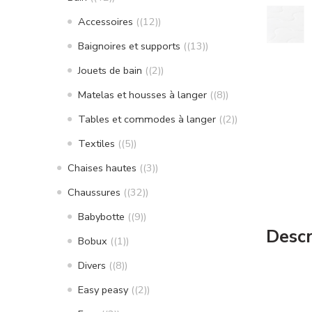
Accessoires
(12)
Baignoires et supports
(13)
Jouets de bain
(2)
Matelas et housses à langer
(8)
Tables et commodes à langer
(2)
Textiles
(5)
Chaises hautes
(3)
Chaussures
(32)
Babybotte
(9)
Descr
Bobux
(1)
Divers
(8)
Easy peasy
(2)