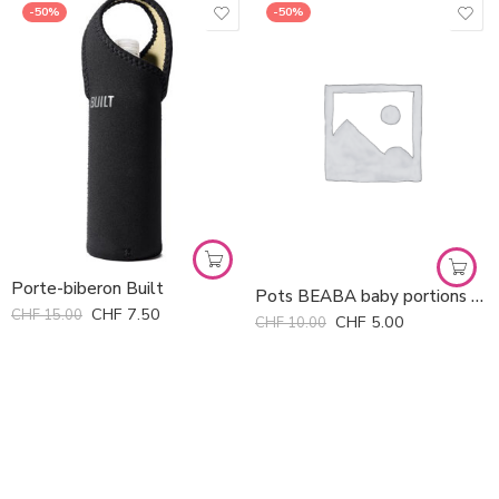
-50%
-50%
Porte-biberon Built
Pots BEABA baby portions 500ml
CHF
7.50
CHF
15.00
CHF
5.00
CHF
10.00