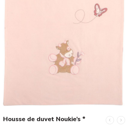
Housse de duvet Noukie’s *