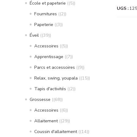
École et papeterie
(5)
UGS :
12
Fournitures
(2)
Papeterie
(3)
Éveil
(39)
Accessoires
(5)
Apprentissage
(7)
Parcs et accessoires
(9)
Relax, swing, youpala
(15)
Tapis d'activités
(2)
Grossesse
(68)
Accessoires
(6)
Allaitement
(29)
Coussin d'allaitement
(14)