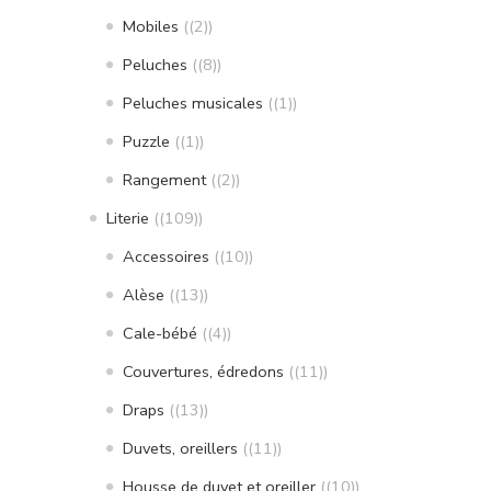
Mobiles
(2)
Peluches
(8)
Peluches musicales
(1)
Puzzle
(1)
Rangement
(2)
Literie
(109)
Accessoires
(10)
Alèse
(13)
Cale-bébé
(4)
Couvertures, édredons
(11)
Draps
(13)
Duvets, oreillers
(11)
Housse de duvet et oreiller
(10)