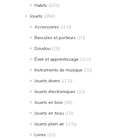
Habits
(20)
Jouets
(86)
Accessoires
(12)
Bascules et porteurs
(7)
Doudou
(3)
Éveil et apprentissage
(11)
Instruments de musique
(1)
Jouets divers
(13)
Jouets électroniques
(2)
Jouets en bois
(8)
Jouets en tissu
(3)
Jouets plein air
(15)
Livres
(2)