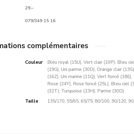
29.–
079/349 15 16
mations complémentaires
Couleur
Bleu royal (15U), Vert clair (10P), Bleu ci
(19G), Uni parme (30D), Orange clair (13S
(16Z), Uni marine (11Q), Vert foncé (18E)
Rose (24Y), Rose foncé (25L), Bleu ciel (3
(32T), Turquoise (23H), Parme (30D)
Taille
135/170, 55/65, 65/75, 80/100, 90/120, 9