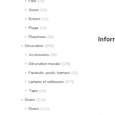
Fare
(3)
Guess
(1)
Kickers
(1)
Plage
(1)
Playshoes
(6)
Infor
Décoration
(60)
Accessoires
(9)
Décoration murale
(29)
Fauteuils, poufs, hamacs
(2)
Lampes et veilleuses
(17)
Tapis
(3)
Divers
(13)
Divers
(11)