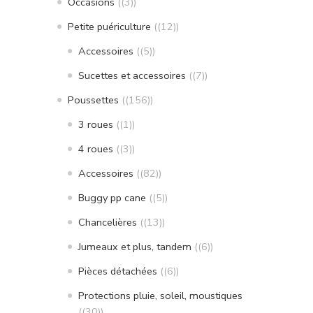
Occasions
(3)
Petite puériculture
(12)
Accessoires
(5)
Sucettes et accessoires
(7)
Poussettes
(156)
3 roues
(1)
4 roues
(3)
Accessoires
(82)
Buggy pp cane
(5)
Chancelières
(13)
Jumeaux et plus, tandem
(6)
Pièces détachées
(6)
Protections pluie, soleil, moustiques
(30)