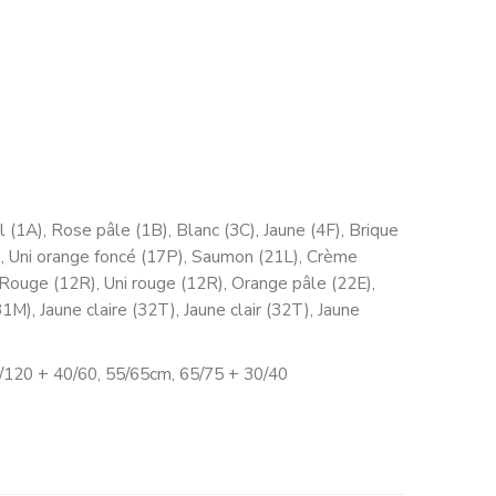
el (1A), Rose pâle (1B), Blanc (3C), Jaune (4F), Brique
), Uni orange foncé (17P), Saumon (21L), Crème
, Rouge (12R), Uni rouge (12R), Orange pâle (22E),
1M), Jaune claire (32T), Jaune clair (32T), Jaune
0/120 + 40/60, 55/65cm, 65/75 + 30/40