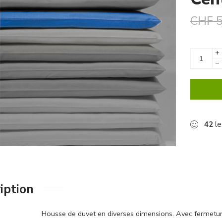
CHF
5
+
−
42
le
iption
Housse de duvet en diverses dimensions. Avec fermetur