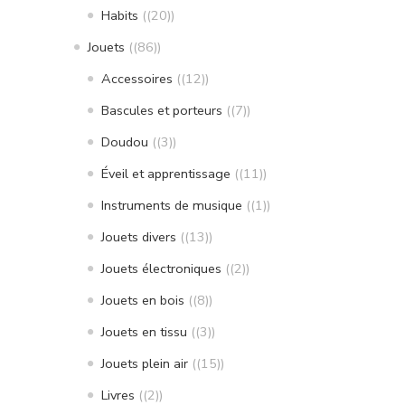
Habits
(20)
Jouets
(86)
Accessoires
(12)
Bascules et porteurs
(7)
Doudou
(3)
Éveil et apprentissage
(11)
Instruments de musique
(1)
Jouets divers
(13)
Jouets électroniques
(2)
Jouets en bois
(8)
Jouets en tissu
(3)
Jouets plein air
(15)
Livres
(2)