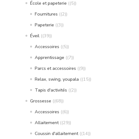
École et papeterie
(5)
Fournitures
(2)
Papeterie
(3)
Éveil
(39)
Accessoires
(5)
Apprentissage
(7)
Parcs et accessoires
(9)
Relax, swing, youpala
(15)
Tapis d'activités
(2)
Grossesse
(68)
Accessoires
(6)
Allaitement
(29)
Coussin d'allaitement
(14)