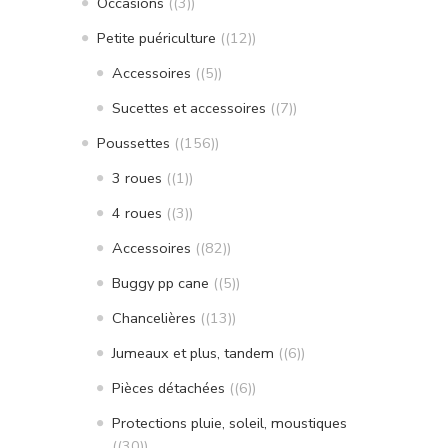
Occasions
(3)
Petite puériculture
(12)
Accessoires
(5)
Sucettes et accessoires
(7)
Poussettes
(156)
3 roues
(1)
4 roues
(3)
Accessoires
(82)
Buggy pp cane
(5)
Chancelières
(13)
Jumeaux et plus, tandem
(6)
Pièces détachées
(6)
Protections pluie, soleil, moustiques
(30)