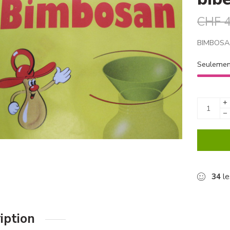
CHF
4
BIMBOSAN
Seuleme
+
−
34
le
iption