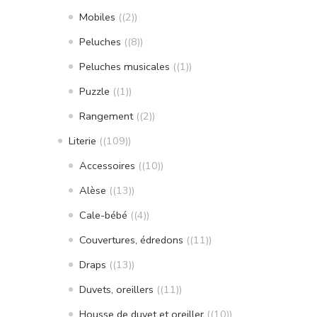
Mobiles
(2)
Peluches
(8)
Peluches musicales
(1)
Puzzle
(1)
Rangement
(2)
Literie
(109)
Accessoires
(10)
Alèse
(13)
Cale-bébé
(4)
Couvertures, édredons
(11)
Draps
(13)
Duvets, oreillers
(11)
Housse de duvet et oreiller
(10)