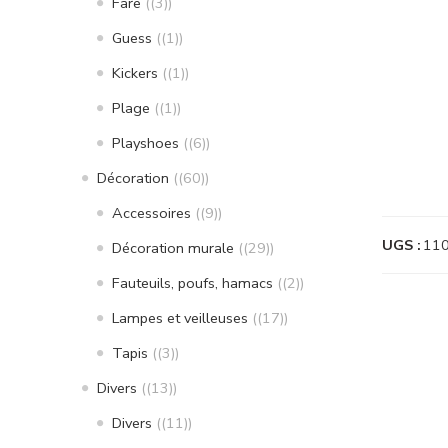
Fare
(3)
Guess
(1)
Kickers
(1)
Plage
(1)
Playshoes
(6)
Décoration
(60)
Accessoires
(9)
UGS :
11
Décoration murale
(29)
Fauteuils, poufs, hamacs
(2)
Lampes et veilleuses
(17)
Tapis
(3)
Divers
(13)
Divers
(11)