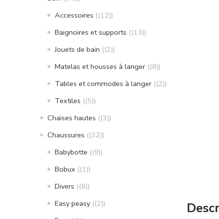
Accessoires
(12)
Baignoires et supports
(13)
Jouets de bain
(2)
Matelas et housses à langer
(8)
Tables et commodes à langer
(2)
Textiles
(5)
Chaises hautes
(3)
Chaussures
(32)
Babybotte
(9)
Bobux
(1)
Divers
(8)
Easy peasy
(2)
Descr