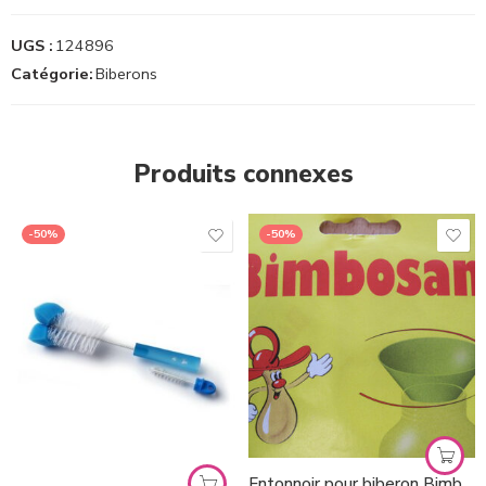
UGS :
124896
Catégorie:
Biberons
Produits connexes
-50%
-50%
Entonnoir pour biberon Bimbosan *