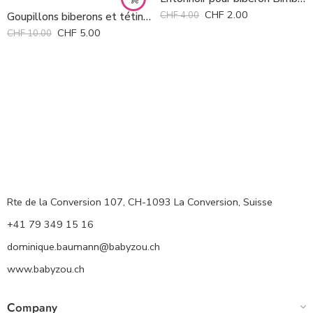
CHF
2.00
CHF
4.00
Goupillons biberons et tétines Babymoov *
CHF
5.00
CHF
10.00
Rte de la Conversion 107, CH-1093 La Conversion, Suisse
+41 79 349 15 16
dominique.baumann@babyzou.ch
www.babyzou.ch
Company