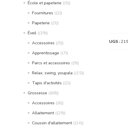
École et papeterie
(5)
Fournitures
(2)
Papeterie
(3)
Éveil
(39)
UGS :
21
Accessoires
(5)
Apprentissage
(7)
Parcs et accessoires
(9)
Relax, swing, youpala
(15)
Tapis d'activités
(2)
Grossesse
(68)
Accessoires
(6)
Allaitement
(29)
Coussin d'allaitement
(14)