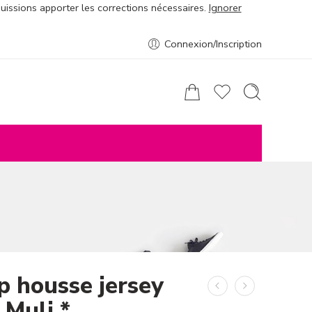
puissions apporter les corrections nécessaires.
Ignorer
Connexion/Inscription
p housse jersey
 Muli *