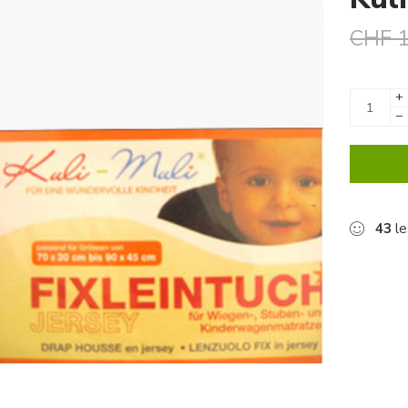
CHF
1
+
−
43
le