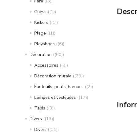
Fare
(3)
Descr
Guess
(1)
Kickers
(1)
Plage
(1)
Playshoes
(6)
Décoration
(60)
Accessoires
(9)
Décoration murale
(29)
Fauteuils, poufs, hamacs
(2)
Lampes et veilleuses
(17)
Infor
Tapis
(3)
Divers
(13)
Divers
(11)