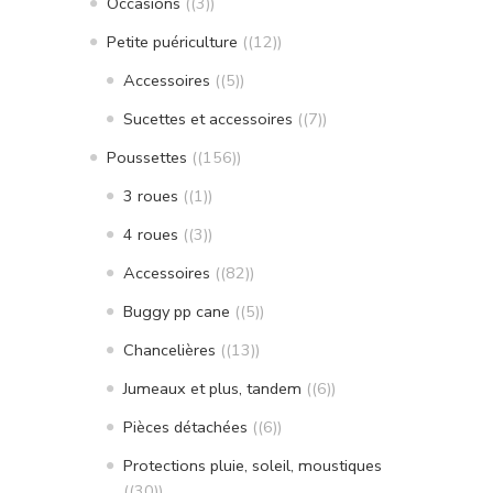
Occasions
(3)
Petite puériculture
(12)
Accessoires
(5)
Sucettes et accessoires
(7)
Poussettes
(156)
3 roues
(1)
4 roues
(3)
Accessoires
(82)
Buggy pp cane
(5)
Chancelières
(13)
Jumeaux et plus, tandem
(6)
Pièces détachées
(6)
Protections pluie, soleil, moustiques
(30)