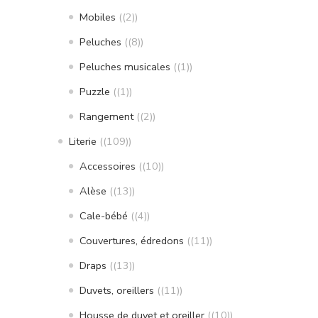
Mobiles
(2)
Peluches
(8)
Peluches musicales
(1)
Puzzle
(1)
Rangement
(2)
Literie
(109)
Accessoires
(10)
Alèse
(13)
Cale-bébé
(4)
Couvertures, édredons
(11)
Draps
(13)
Duvets, oreillers
(11)
Housse de duvet et oreiller
(10)