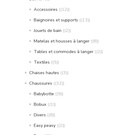
Accessoires
(12)
Baignoires et supports
(13)
Jouets de bain
(2)
Matelas et housses à langer
(8)
Tables et commodes à langer
(2)
Textiles
(5)
Chaises hautes
(3)
Chaussures
(32)
Babybotte
(9)
Bobux
(1)
Divers
(8)
Easy peasy
(2)