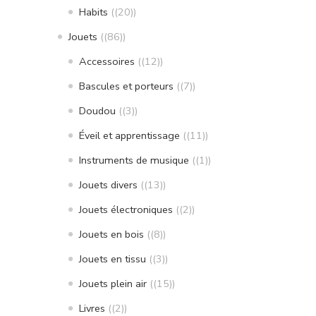
Habits
(20)
Jouets
(86)
Accessoires
(12)
Bascules et porteurs
(7)
Doudou
(3)
Éveil et apprentissage
(11)
Instruments de musique
(1)
Jouets divers
(13)
Jouets électroniques
(2)
Jouets en bois
(8)
Jouets en tissu
(3)
Jouets plein air
(15)
Livres
(2)