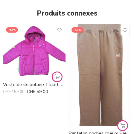
Produits connexes
-63%
-48%
Veste de ski polaire TIcket To Heaven *
CHF
59.00
CHF
159.00
Pantalon poches coeurs Paul Frank *