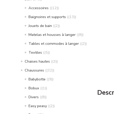
Accessoires
(12)
Baignoires et supports
(13)
Jouets de bain
(2)
Matelas et housses à langer
(8)
Tables et commodes à langer
(2)
Textiles
(5)
Chaises hautes
(3)
Chaussures
(32)
Babybotte
(9)
Bobux
(1)
Descr
Divers
(8)
Easy peasy
(2)