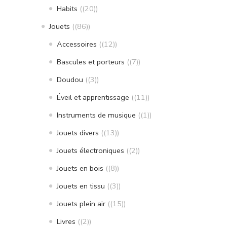
Habits
(20)
Jouets
(86)
Accessoires
(12)
Bascules et porteurs
(7)
Doudou
(3)
Éveil et apprentissage
(11)
Instruments de musique
(1)
Jouets divers
(13)
Jouets électroniques
(2)
Jouets en bois
(8)
Jouets en tissu
(3)
Jouets plein air
(15)
Livres
(2)