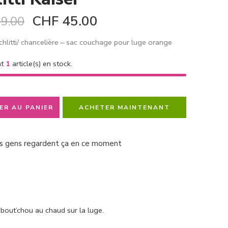
CHF
45.00
9.00
hlitti/ chancelière – sac couchage pour luge orange
nt
1
article(s) en stock.
ER AU PANIER
ACHETER MAINTENANT
s gens regardent ça en ce moment
 bout’chou au chaud sur la luge.