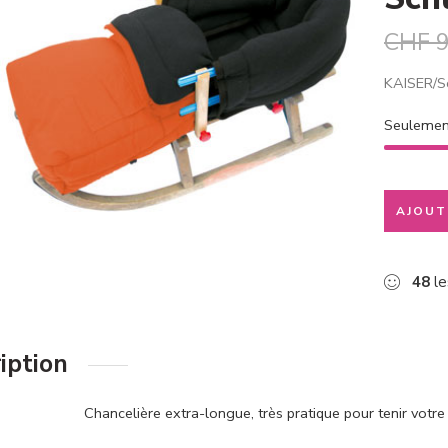
CHF
9
KAISER/Sc
Seuleme
AJOUT
48
le
iption
Chancelière extra-longue, très pratique pour tenir votre