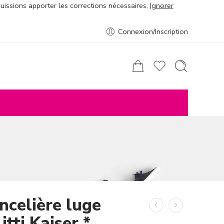
puissions apporter les corrections nécessaires.
Ignorer
Connexion/Inscription
ncelière luge
itti Kaiser *