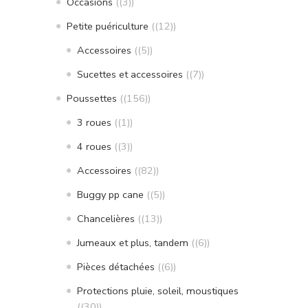
Occasions
(3)
Petite puériculture
(12)
Accessoires
(5)
Sucettes et accessoires
(7)
Poussettes
(156)
3 roues
(1)
4 roues
(3)
Accessoires
(82)
Buggy pp cane
(5)
Chancelières
(13)
Jumeaux et plus, tandem
(6)
Pièces détachées
(6)
Protections pluie, soleil, moustiques
(30)