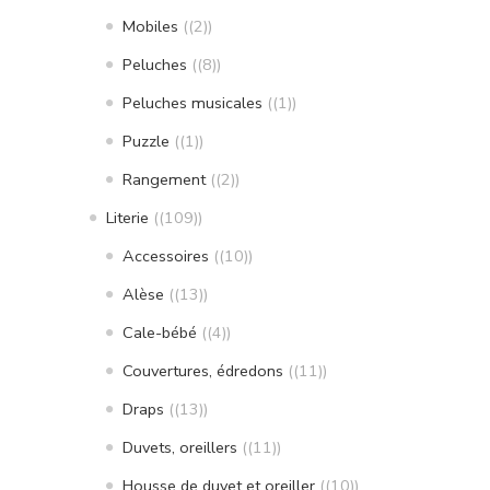
Mobiles
(2)
Peluches
(8)
Peluches musicales
(1)
Puzzle
(1)
Rangement
(2)
Literie
(109)
Accessoires
(10)
Alèse
(13)
Cale-bébé
(4)
Couvertures, édredons
(11)
Draps
(13)
Duvets, oreillers
(11)
Housse de duvet et oreiller
(10)