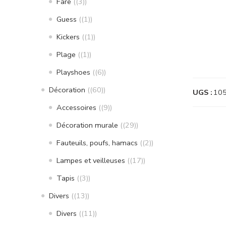
Fare
(3)
Guess
(1)
Kickers
(1)
Plage
(1)
Playshoes
(6)
Décoration
(60)
UGS :
10
Accessoires
(9)
Décoration murale
(29)
Fauteuils, poufs, hamacs
(2)
Lampes et veilleuses
(17)
Tapis
(3)
Divers
(13)
Divers
(11)