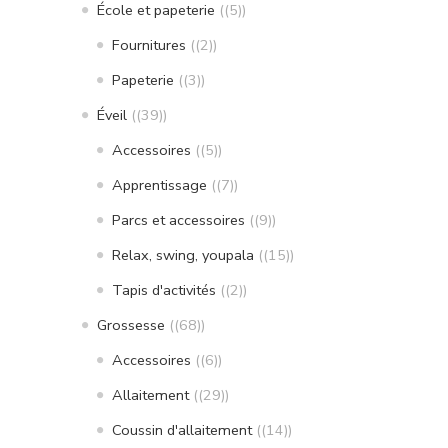
École et papeterie
(5)
Fournitures
(2)
Papeterie
(3)
Éveil
(39)
Accessoires
(5)
Apprentissage
(7)
Parcs et accessoires
(9)
Relax, swing, youpala
(15)
Tapis d'activités
(2)
Grossesse
(68)
Accessoires
(6)
Allaitement
(29)
Coussin d'allaitement
(14)