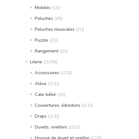
Mobiles
(2)
Peluches
(8)
Peluches musicales
(1)
Puzzle
(1)
Rangement
(2)
Literie
(109)
Accessoires
(10)
Alèse
(13)
Cale-bébé
(4)
Couvertures, édredons
(11)
Draps
(13)
Duvets, oreillers
(11)
Housse de duvet et oreiller
(10)