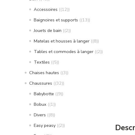
Accessoires
(12)
Baignoires et supports
(13)
Jouets de bain
(2)
Matelas et housses à langer
(8)
Tables et commodes à langer
(2)
Textiles
(5)
Chaises hautes
(3)
Chaussures
(32)
Babybotte
(9)
Bobux
(1)
Divers
(8)
Easy peasy
(2)
Descr