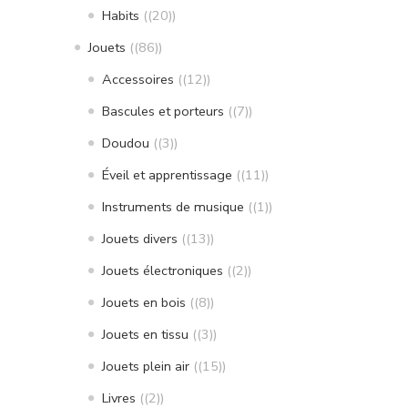
Habits
(20)
Jouets
(86)
Accessoires
(12)
Bascules et porteurs
(7)
Doudou
(3)
Éveil et apprentissage
(11)
Instruments de musique
(1)
Jouets divers
(13)
Jouets électroniques
(2)
Jouets en bois
(8)
Jouets en tissu
(3)
Jouets plein air
(15)
Livres
(2)