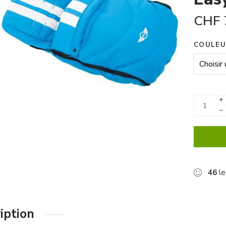
CHF
COULEU
+
−
46
le
iption