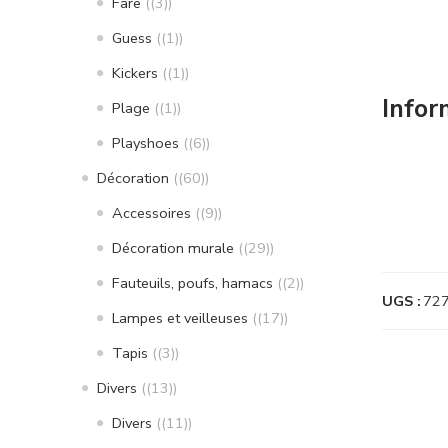
Fare
(3)
Guess
(1)
Kickers
(1)
Infor
Plage
(1)
Playshoes
(6)
Décoration
(60)
Accessoires
(9)
Décoration murale
(29)
Fauteuils, poufs, hamacs
(2)
UGS :
72
Lampes et veilleuses
(17)
Tapis
(3)
Divers
(13)
Divers
(11)