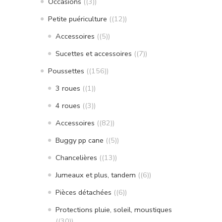
Occasions
(3)
Petite puériculture
(12)
Accessoires
(5)
Sucettes et accessoires
(7)
Poussettes
(156)
3 roues
(1)
4 roues
(3)
Accessoires
(82)
Buggy pp cane
(5)
Chancelières
(13)
Jumeaux et plus, tandem
(6)
Pièces détachées
(6)
Protections pluie, soleil, moustiques
(30)