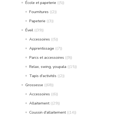
École et papeterie
(5)
Fournitures
(2)
Papeterie
(3)
Éveil
(39)
Accessoires
(5)
Apprentissage
(7)
Parcs et accessoires
(9)
Relax, swing, youpala
(15)
Tapis d'activités
(2)
Grossesse
(68)
Accessoires
(6)
Allaitement
(29)
Coussin d'allaitement
(14)