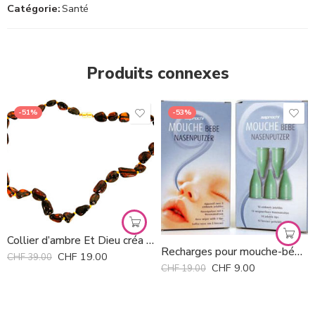
Catégorie:
Santé
Produits connexes
-51%
-53%
Collier d’ambre Et Dieu créa l’Ambre *
Recharges pour mouche-bébé Saprochi Avent *
CHF
19.00
CHF
39.00
CHF
9.00
CHF
19.00