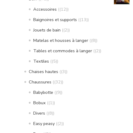
Accessoires
(12)
Baignoires et supports
(13)
Jouets de bain
(2)
Matelas et housses à langer
(8)
Tables et commodes à langer
(2)
Textiles
(5)
Chaises hautes
(3)
Chaussures
(32)
Babybotte
(9)
Bobux
(1)
Divers
(8)
Easy peasy
(2)