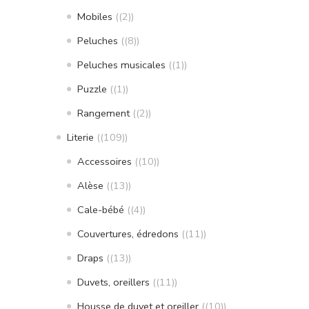
Mobiles
(2)
Peluches
(8)
Peluches musicales
(1)
Puzzle
(1)
Rangement
(2)
Literie
(109)
Accessoires
(10)
Alèse
(13)
Cale-bébé
(4)
Couvertures, édredons
(11)
Draps
(13)
Duvets, oreillers
(11)
Housse de duvet et oreiller
(10)