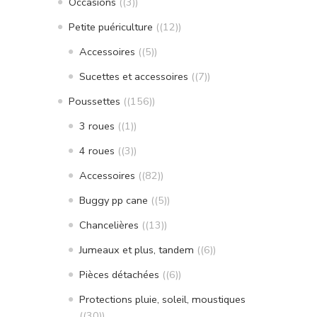
Occasions
(3)
Petite puériculture
(12)
Accessoires
(5)
Sucettes et accessoires
(7)
Poussettes
(156)
3 roues
(1)
4 roues
(3)
Accessoires
(82)
Buggy pp cane
(5)
Chancelières
(13)
Jumeaux et plus, tandem
(6)
Pièces détachées
(6)
Protections pluie, soleil, moustiques
(30)