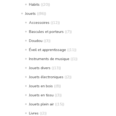
Habits
(20)
Jouets
(86)
Accessoires
(12)
Bascules et porteurs
(7)
Doudou
(3)
Éveil et apprentissage
(11)
Instruments de musique
(1)
Jouets divers
(13)
Jouets électroniques
(2)
Jouets en bois
(8)
Jouets en tissu
(3)
Jouets plein air
(15)
Livres
(2)