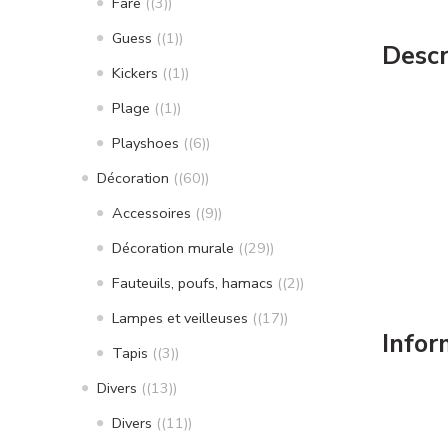
Fare
(3)
Guess
(1)
Descr
Kickers
(1)
Plage
(1)
Playshoes
(6)
Décoration
(60)
Accessoires
(9)
Décoration murale
(29)
Fauteuils, poufs, hamacs
(2)
Lampes et veilleuses
(17)
Infor
Tapis
(3)
Divers
(13)
Divers
(11)