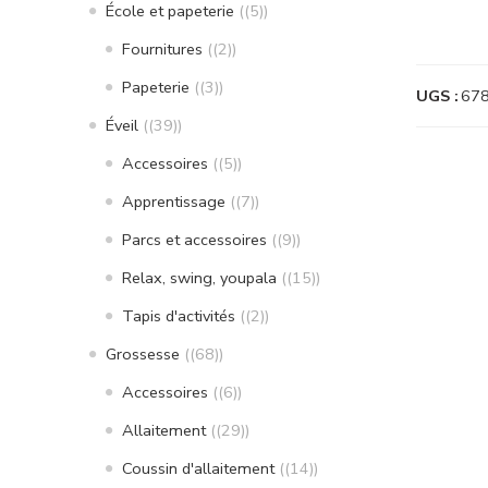
École et papeterie
(5)
Fournitures
(2)
Papeterie
(3)
UGS :
67
Éveil
(39)
Accessoires
(5)
Apprentissage
(7)
Parcs et accessoires
(9)
Relax, swing, youpala
(15)
Tapis d'activités
(2)
Grossesse
(68)
Accessoires
(6)
Allaitement
(29)
Coussin d'allaitement
(14)