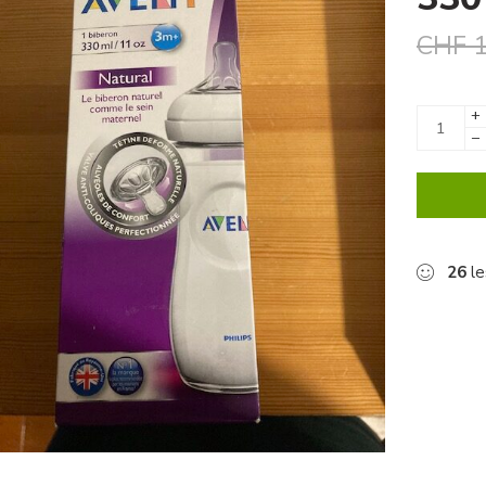
CHF
1
+
−
26
le