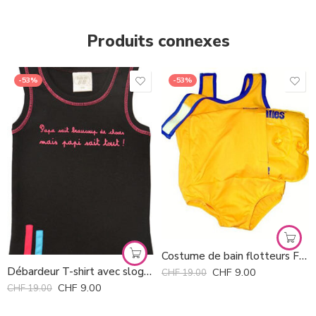
Produits connexes
-53%
-53%
Costume de bain flotteurs Floaties
Débardeur T-shirt avec slogan Bulle de BB *
CHF
9.00
CHF
19.00
CHF
9.00
CHF
19.00