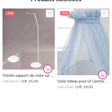
-41%
-51%
Flèche support de voile sur socle *
Voile rideau pour lit Centre Art *
CHF
35.00
CHF
59.00
CHF
39.00
CHF
79.00