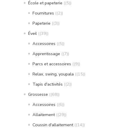
École et papeterie
(5)
Fournitures
(2)
Papeterie
(3)
Éveil
(39)
Accessoires
(5)
Apprentissage
(7)
Parcs et accessoires
(9)
Relax, swing, youpala
(15)
Tapis d'activités
(2)
Grossesse
(68)
Accessoires
(6)
Allaitement
(29)
Coussin d'allaitement
(14)