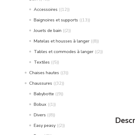
Accessoires
(12)
Baignoires et supports
(13)
Jouets de bain
(2)
Matelas et housses à langer
(8)
Tables et commodes à langer
(2)
Textiles
(5)
Chaises hautes
(3)
Chaussures
(32)
Babybotte
(9)
Bobux
(1)
Divers
(8)
Descr
Easy peasy
(2)