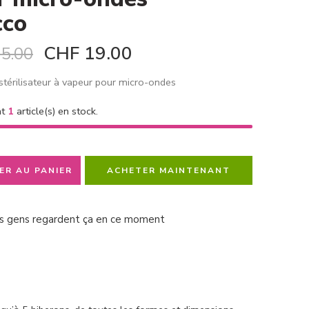
cco
CHF
19.00
5.00
térilisateur à vapeur pour micro-ondes
nt
1
article(s) en stock.
ER AU PANIER
ACHETER MAINTENANT
s gens regardent ça en ce moment