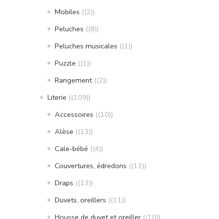
Mobiles
(2)
Peluches
(8)
Peluches musicales
(1)
Puzzle
(1)
Rangement
(2)
Literie
(109)
Accessoires
(10)
Alèse
(13)
Cale-bébé
(4)
Couvertures, édredons
(11)
Draps
(13)
Duvets, oreillers
(11)
Housse de duvet et oreiller
(10)