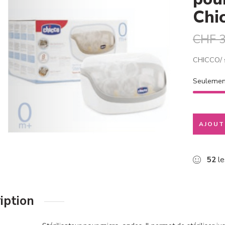
Chi
CHF
3
CHICCO/ s
Seuleme
AJOUT
52
le
iption