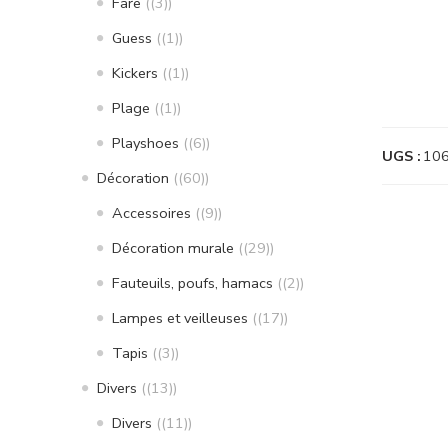
Fare
(3)
Guess
(1)
Kickers
(1)
Plage
(1)
Playshoes
(6)
UGS :
10
Décoration
(60)
Accessoires
(9)
Décoration murale
(29)
Fauteuils, poufs, hamacs
(2)
Lampes et veilleuses
(17)
Tapis
(3)
Divers
(13)
Divers
(11)