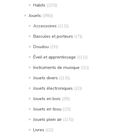
Habits
(20)
Jouets
(86)
Accessoires
(12)
Bascules et porteurs
(7)
Doudou
(3)
Éveil et apprentissage
(11)
Instruments de musique
(1)
Jouets divers
(13)
Jouets électroniques
(2)
Jouets en bois
(8)
Jouets en tissu
(3)
Jouets plein air
(15)
Livres
(2)