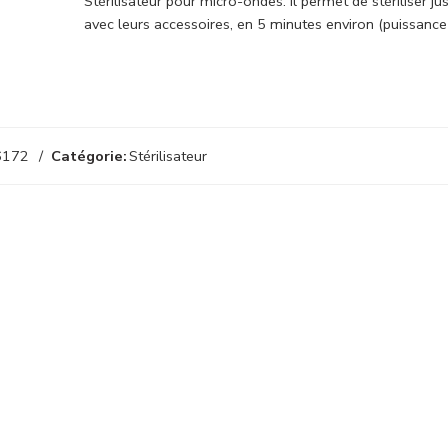
Stérilisateur pour micro-ondes. Il permet de stériliser j
avec leurs accessoires, en 5 minutes environ (puissanc
6172
Catégorie:
Stérilisateur