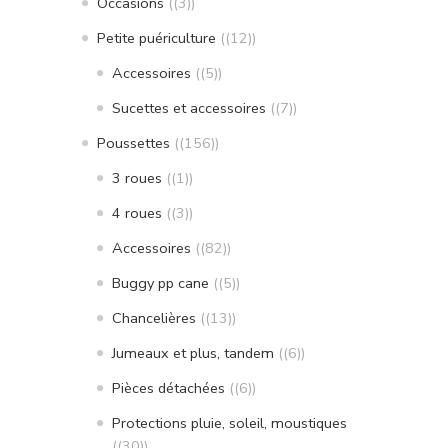
Occasions
(3)
Petite puériculture
(12)
Accessoires
(5)
Sucettes et accessoires
(7)
Poussettes
(156)
3 roues
(1)
4 roues
(3)
Accessoires
(82)
Buggy pp cane
(5)
Chancelières
(13)
Jumeaux et plus, tandem
(6)
Pièces détachées
(6)
Protections pluie, soleil, moustiques
(30)