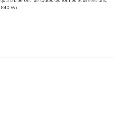
usqu’à 5 biberons, de toutes les formes et dimensions,
e 840 W).