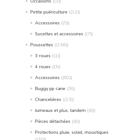
Occasions
(3)
Petite puériculture
(12)
Accessoires
(5)
Sucettes et accessoires
(7)
Poussettes
(156)
3 roues
(1)
4 roues
(3)
Accessoires
(82)
Buggy pp cane
(5)
Chancelières
(13)
Jumeaux et plus, tandem
(6)
Pièces détachées
(6)
Protections pluie, soleil, moustiques
(30)