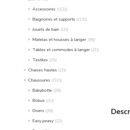
Accessoires
(12)
Baignoires et supports
(13)
Jouets de bain
(2)
Matelas et housses à langer
(8)
Tables et commodes à langer
(2)
Textiles
(5)
Chaises hautes
(3)
Chaussures
(32)
Babybotte
(9)
Bobux
(1)
Descr
Divers
(8)
Easy peasy
(2)