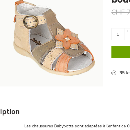
CHF
7
+
−
35
le
iption
Les chaussures Babybotte sont adaptées à l’enfant de 0