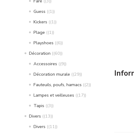
Fare
(3)
Guess
(1)
Kickers
(1)
Plage
(1)
Playshoes
(6)
Décoration
(60)
Accessoires
(9)
Infor
Décoration murale
(29)
Fauteuils, poufs, hamacs
(2)
Lampes et veilleuses
(17)
Tapis
(3)
Divers
(13)
Divers
(11)