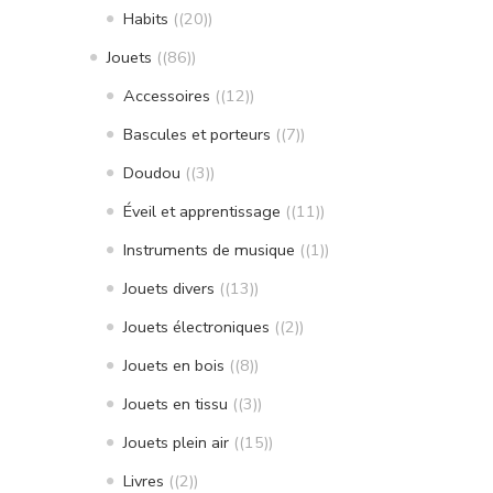
Habits
(20)
Jouets
(86)
Accessoires
(12)
Bascules et porteurs
(7)
Doudou
(3)
Éveil et apprentissage
(11)
Instruments de musique
(1)
Jouets divers
(13)
Jouets électroniques
(2)
Jouets en bois
(8)
Jouets en tissu
(3)
Jouets plein air
(15)
Livres
(2)