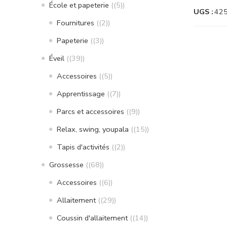
École et papeterie
(5)
UGS :
42
Fournitures
(2)
Papeterie
(3)
Éveil
(39)
Accessoires
(5)
Apprentissage
(7)
Parcs et accessoires
(9)
Relax, swing, youpala
(15)
Tapis d'activités
(2)
Grossesse
(68)
Accessoires
(6)
Allaitement
(29)
Coussin d'allaitement
(14)