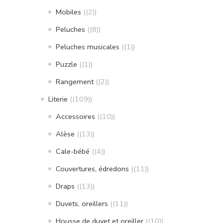
Mobiles
(2)
Peluches
(8)
Peluches musicales
(1)
Puzzle
(1)
Rangement
(2)
Literie
(109)
Accessoires
(10)
Alèse
(13)
Cale-bébé
(4)
Couvertures, édredons
(11)
Draps
(13)
Duvets, oreillers
(11)
Housse de duvet et oreiller
(10)