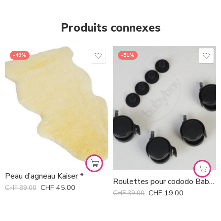
Produits connexes
-49%
-51%
Peau d’agneau Kaiser *
Roulettes pour cododo Babybay *
CHF
45.00
CHF
89.00
CHF
19.00
CHF
39.00