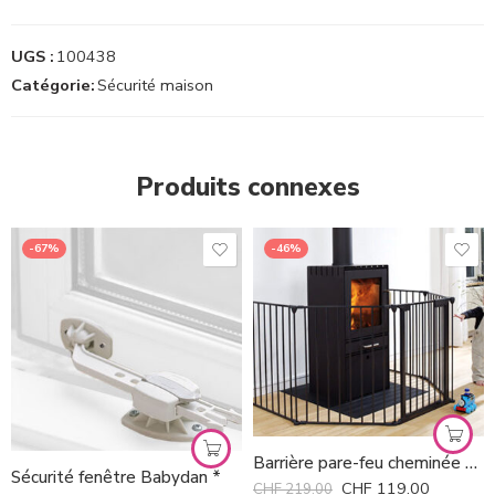
UGS :
100438
Catégorie:
Sécurité maison
Produits connexes
-67%
-46%
Barrière pare-feu cheminée Babydan *
Sécurité fenêtre Babydan *
CHF
119.00
CHF
219.00