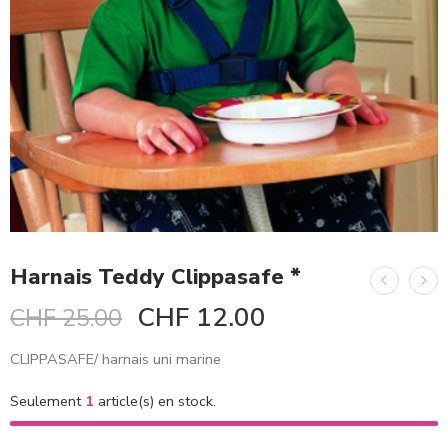
Harnais Teddy Clippasafe *
CHF
12.00
CHF
25.00
CLIPPASAFE/ harnais uni marine
Seulement
1
article(s) en stock.