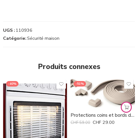
UGS :
110936
Catégorie:
Sécurité maison
Produits connexes
-40%
-51%
Protections coins et bords des tables Prince Lionheart *
CHF
29.00
CHF
59.00