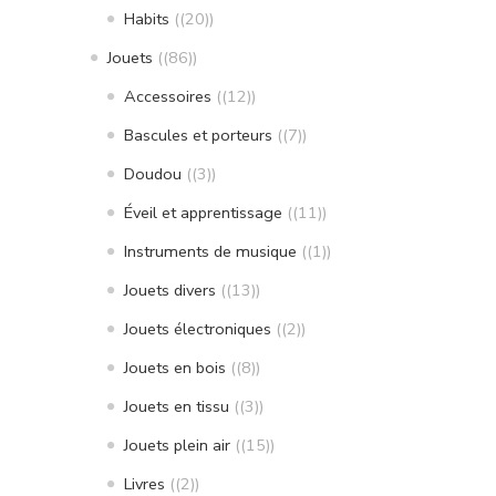
Habits
(20)
Jouets
(86)
Accessoires
(12)
Bascules et porteurs
(7)
Doudou
(3)
Éveil et apprentissage
(11)
Instruments de musique
(1)
Jouets divers
(13)
Jouets électroniques
(2)
Jouets en bois
(8)
Jouets en tissu
(3)
Jouets plein air
(15)
Livres
(2)