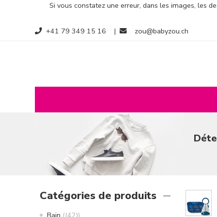
Si vous constatez une erreur, dans les images, les des
+41 79 349 15 16
|
zou@babyzou.ch
Déte
Catégories de produits
Bain
(42)