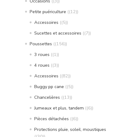
Occasions
(3)
Petite puériculture
(12)
Accessoires
(5)
Sucettes et accessoires
(7)
Poussettes
(156)
3 roues
(1)
4 roues
(3)
Accessoires
(82)
Buggy pp cane
(5)
Chancelières
(13)
Jumeaux et plus, tandem
(6)
Pièces détachées
(6)
Protections pluie, soleil, moustiques
(30)