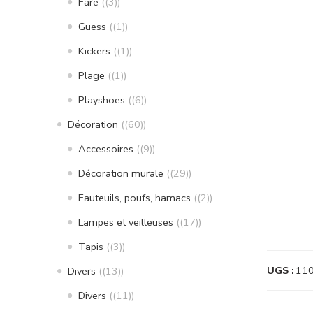
Fare
(3)
Guess
(1)
Kickers
(1)
Plage
(1)
Playshoes
(6)
Décoration
(60)
Accessoires
(9)
Décoration murale
(29)
Fauteuils, poufs, hamacs
(2)
Lampes et veilleuses
(17)
Tapis
(3)
UGS :
11
Divers
(13)
Divers
(11)