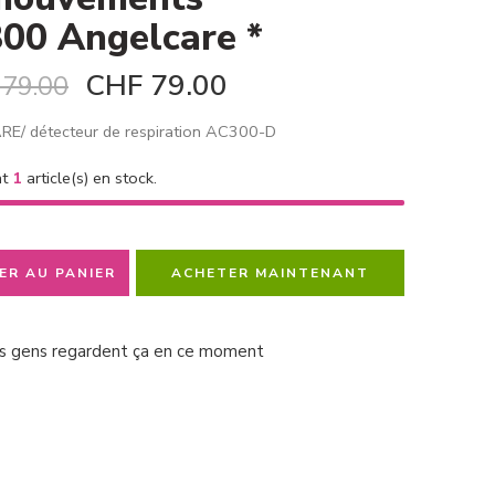
00 Angelcare *
CHF
79.00
79.00
E/ détecteur de respiration AC300-D
nt
1
article(s) en stock.
ER AU PANIER
ACHETER MAINTENANT
s gens regardent ça en ce moment