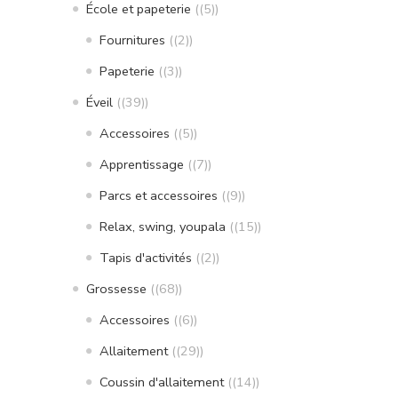
École et papeterie
(5)
Fournitures
(2)
Papeterie
(3)
Éveil
(39)
Accessoires
(5)
Apprentissage
(7)
Parcs et accessoires
(9)
Relax, swing, youpala
(15)
Tapis d'activités
(2)
Grossesse
(68)
Accessoires
(6)
Allaitement
(29)
Coussin d'allaitement
(14)