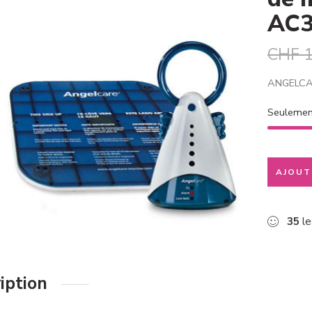
AC3
CHF
1
ANGELCAR
Seuleme
AJOUT
35
le
iption