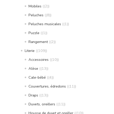
Mobiles
(2)
Peluches
(8)
Peluches musicales
(1)
Puzzle
(1)
Rangement
(2)
Literie
(109)
Accessoires
(10)
Alèse
(13)
Cale-bébé
(4)
Couvertures, édredons
(11)
Draps
(13)
Duvets, oreillers
(11)
Housse de duvet et oreiller
(10)