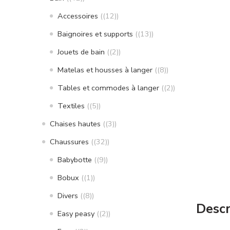
Accessoires
(12)
Baignoires et supports
(13)
Jouets de bain
(2)
Matelas et housses à langer
(8)
Tables et commodes à langer
(2)
Textiles
(5)
Chaises hautes
(3)
Chaussures
(32)
Babybotte
(9)
Bobux
(1)
Divers
(8)
Descr
Easy peasy
(2)